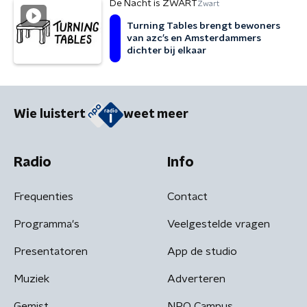
De Nacht is ZWART
Zwart
Turning Tables brengt bewoners
van azc’s en Amsterdammers
dichter bij elkaar
Wie luistert
weet meer
Radio
Info
Frequenties
Contact
Programma's
Veelgestelde vragen
Presentatoren
App de studio
Muziek
Adverteren
Gemist
NPO Campus