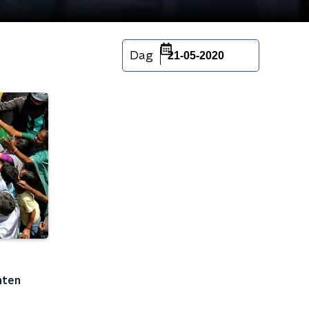
Dag
21-05-2020
nten