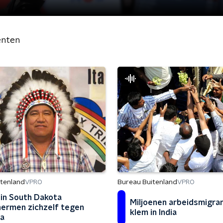
nten
Bureau Buitenland
itenland
VPRO
VPRO
 in South Dakota
Miljoenen arbeidsmigra
ermen zichzelf tegen
klem in India
a