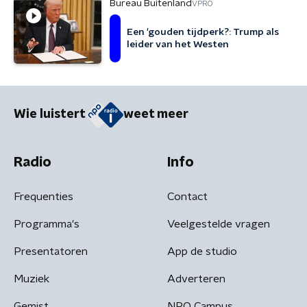
Bureau Buitenland
VPRO
Een 'gouden tijdperk?: Trump als
leider van het Westen
Wie luistert
weet meer
Radio
Info
Frequenties
Contact
Programma's
Veelgestelde vragen
Presentatoren
App de studio
Muziek
Adverteren
Gemist
NPO Campus