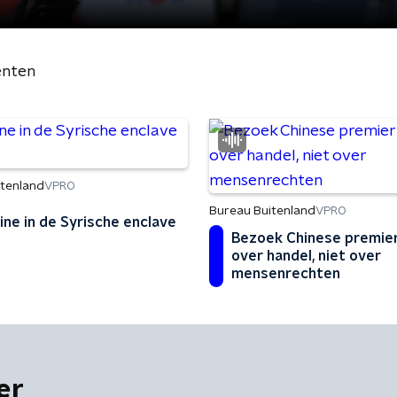
nten
itenland
VPRO
Bureau Buitenland
VPRO
ine in de Syrische enclave
Bezoek Chinese premie
over handel, niet over
mensenrechten
er