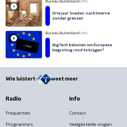
Bureau Buitenland
VPRO
Drie jaar Soedan: nachtmerrie
zonder grenzen
Bureau Buitenland
VPRO
BigTech belasten om Europese
begroting rond te krijgen?
Wie luistert
weet meer
Radio
Info
Frequenties
Contact
Programma's
Veelgestelde vragen