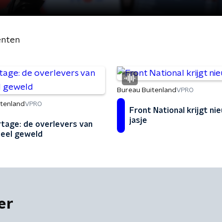
nten
Bureau Buitenland
VPRO
itenland
VPRO
Front National krijgt ni
jasje
tage: de overlevers van
eel geweld
er