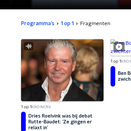
Programma's
1 op 1
Fragmenten
1 op 1
KRO-
Ben B
zwich
1 op 1
KRO-NCRV
Dries Roelvink was bij debat
Rutte-Baudet: ‘Ze gingen er
relaxt in’