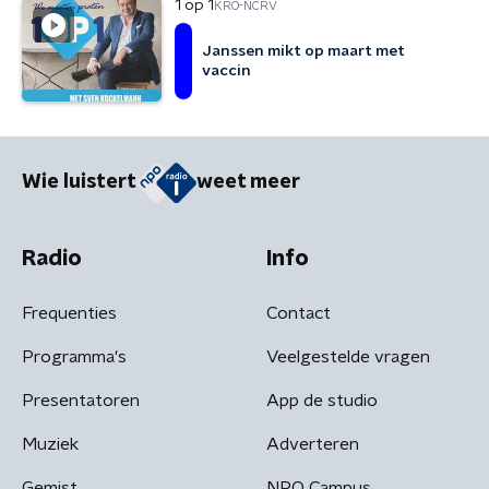
1 op 1
KRO-NCRV
Janssen mikt op maart met
vaccin
Wie luistert
weet meer
Radio
Info
Frequenties
Contact
Programma's
Veelgestelde vragen
Presentatoren
App de studio
Muziek
Adverteren
Gemist
NPO Campus