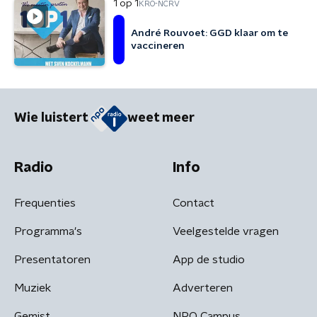
1 op 1
KRO-NCRV
André Rouvoet: GGD klaar om te
vaccineren
Wie luistert
weet meer
Radio
Info
Frequenties
Contact
Programma's
Veelgestelde vragen
Presentatoren
App de studio
Muziek
Adverteren
Gemist
NPO Campus