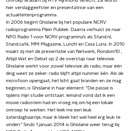
Omroep Brabant bij RTV Rijnmond terecht. Ze wordt
hier verslaggeefster en presentatrice van een
actualiteitenprogramma.
In 2006 begint Ghislaine bij het populaire NCRV
radioprogramma Plein Publiek. Daarna verhuist ze naar
NPO Radio 1 voor NCRV programma’s als Stand.nl,
Stand.café, MM-Magazine, Lunch! en Casa Luna. In 2010
maakt zij met de presentatie van Netwerk, Rondom10 ,
Altijd Wat en Debat op 2 de overstap naar televisie.
Ghislaine werkt voor zowel televisie als radio, maar één
ding weet ze zeker: radio blijft altijd nummer één. Als de
microfoon opengaat, het licht gaat branden en ze mag
beginnen, is Ghislaine in haar element: “Die passie is
tijdens mijn studie ontstaan. Iemand vond dat ik een
mooie radiostem had en vroeg mij om bij een lokale
omroep te werken. Het leek me een leuk
zaterdagbaantje, maar ik bleek het wel heel erg leuk te
vinden.” Sinds 1 januari 2014 is Ghislaine weer terug bij