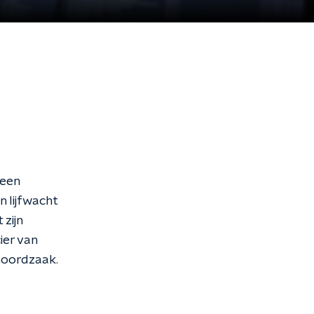
 een
 lijfwacht
zijn
ier van
 moordzaak.