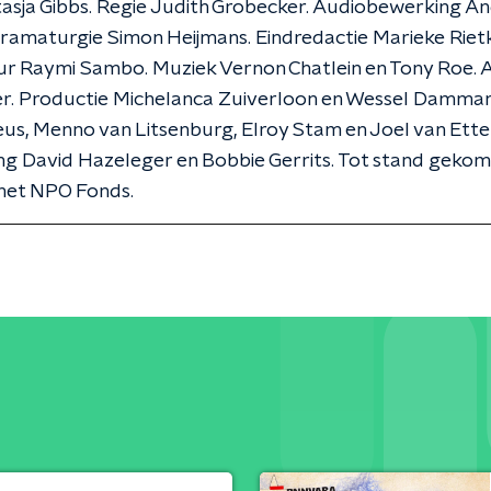
asja Gibbs. Regie Judith Grobecker. Audiobewerking A
Dramaturgie Simon Heijmans. Eindredactie Marieke Riet
r Raymi Sambo. Muziek Vernon Chatlein en Tony Roe. A
er. Productie Michelanca Zuiverloon en Wessel Damman
eus, Menno van Litsenburg, Elroy Stam en Joel van Ette
g David Hazeleger en Bobbie Gerrits. Tot stand geko
 het NPO Fonds.