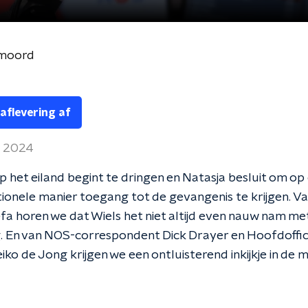
 moord
 aflevering af
i 2024
 op het eiland begint te dringen en Natasja besluit om op
onele manier toegang tot de gevangenis te krijgen. Van
fa horen we dat Wiels het niet altijd even nauw nam met 
g. En van NOS-correspondent Dick Drayer en Hoofdoffic
eiko de Jong krijgen we een ontluisterend inkijkje in de