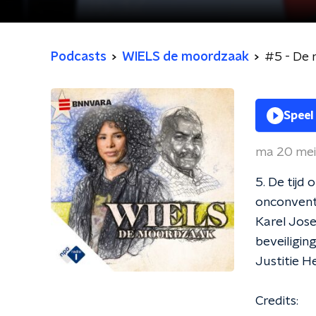
Podcasts
WIELS de moordzaak
#5 - De
Speel
ma 20 me
5. De tijd
onconventi
Karel Jose
beveiligin
Justitie H
Credits: