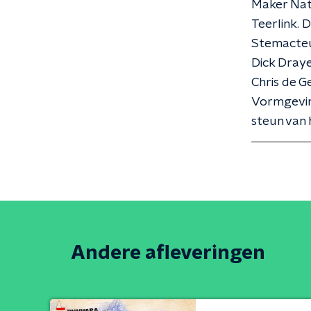
Maker Nat
Teerlink. 
Stemacteu
Dick Dray
Chris de G
Vormgevin
steun van
Andere afleveringen