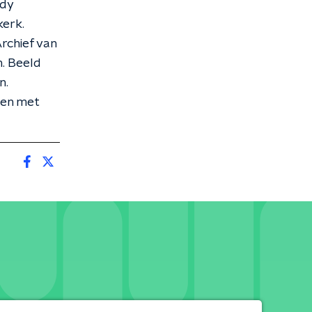
ndy
kerk.
rchief van
. Beeld
n.
men met