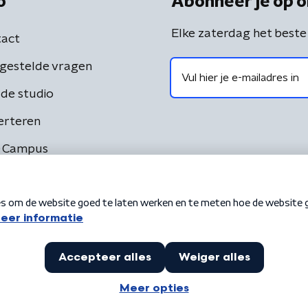
o
Abonneer je op o
Elke zaterdag het beste
act
gestelde vragen
de studio
erteren
 Campus