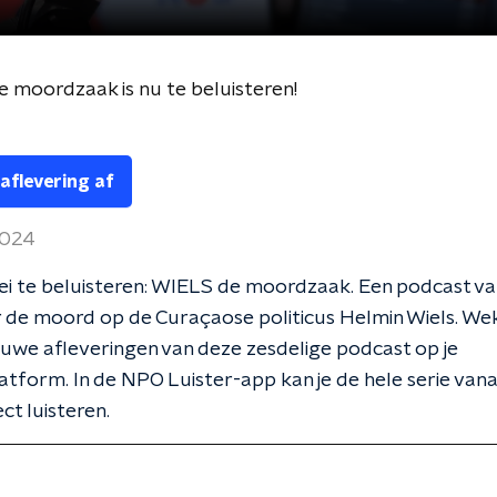
 moordzaak is nu te beluisteren!
 aflevering af
2024
i te beluisteren: WIELS de moordzaak. Een podcast va
 de moord op de Curaçaose politicus Helmin Wiels. Weke
euwe afleveringen van deze zesdelige podcast op je
tform. In de NPO Luister-app kan je de hele serie van
ct luisteren.