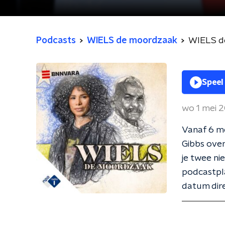
Podcasts
WIELS de moordzaak
WIELS de
Speel
wo 1 mei 
Vanaf 6 me
Gibbs over
je twee ni
podcastpla
datum dire