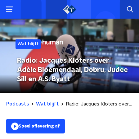
Wat blijft
Radio: Jacques Klöters over
Adèle Bloemendaal, Dobru, Judee
Sill en A.S. Byatt
Podcasts
Wat blijft
Radio: Jacques Klöters over Adèle Bloemendaal, Dobru, Judee Sill en A.S. Byatt
Speel aflevering af