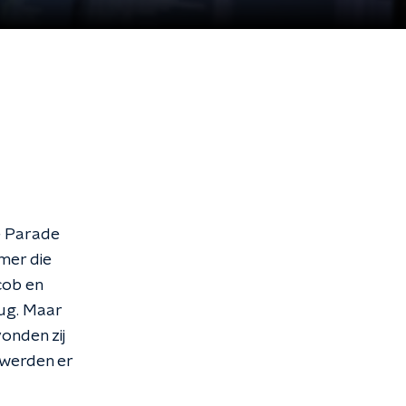
De Parade
omer die
cob en
rug. Maar
vonden zij
 werden er