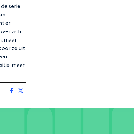
 de serie
van
mt er
over zich
jn, maar
door ze uit
wen
itie, maar