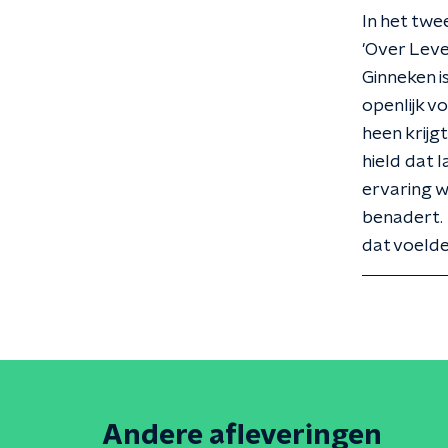
In het twe
'Over Leve
Ginneken i
openlijk v
heen krijgt
hield dat l
ervaring 
benadert. 
dat voelde
Andere afleveringen