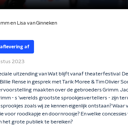
imm en Lisa van Ginneken
 aflevering af
stus 2023
eciale uitzending van Wat blijft vanaf theaterfestival 
Billie Rense in gesprek met Tarik Moree & Tim Olivier S
ervoorstelling maakten over de gebroeders Grimm. Ja
imm - s 'werelds grootste sprookjesvertellers - zijn te
e sprookjes zoals wij ze kennen eigenlijk ontstaan? Waar 
tie voor roodkapje en doornroosje? En welke concessies
het grote publiek te bereiken?