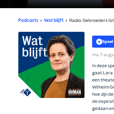
Podcasts
Wat blijft
Radio: Gebroeders Gr
Speel
ma 7 augu
In deze sp
gaat Lara 
een theat
Wilhelm Gr
hoe zijn d
de inspira
gedaan om 