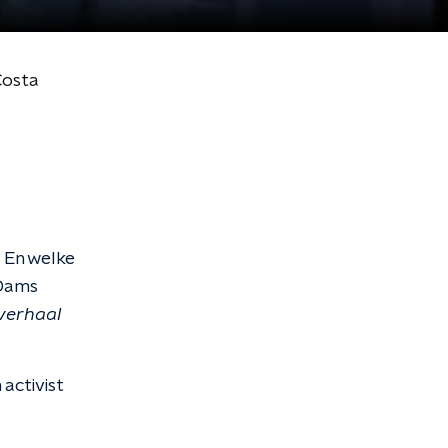
Costa
 En welke
 Dams
 verhaal
activist