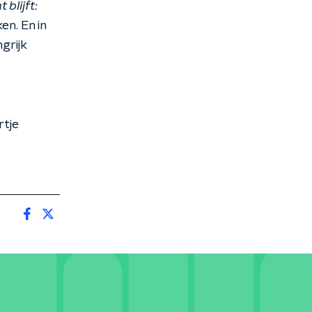
 blijft:
en. En in
ngrijk
rtje