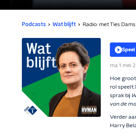
Podcasts
Wat blijft
Radio: met Ties Dams 
Speel
ma 1 mei 
Hoe groot 
rol speelt
sprak bij
W
van de ma
Verder aan
Harry Bela