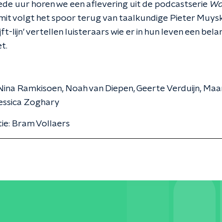
ede uur horen we een aflevering uit de podcastserie
Wat
mit volgt het spoor terug van taalkundige Pieter Muysk
jft-lijn’ vertellen luisteraars wie er in hun leven een bela
t.
Nina Ramkisoen, Noah van Diepen, Geerte Verduijn, Maa
essica Zoghary
ie: Bram Vollaers