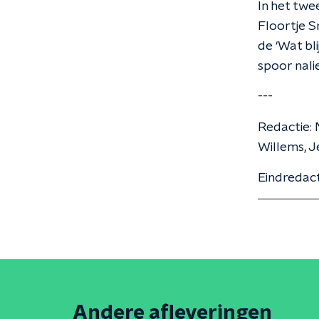
In het twe
Floortje S
de ‘Wat bli
spoor nalie
---
Redactie: 
Willems, J
Eindredact
Andere afleveringen