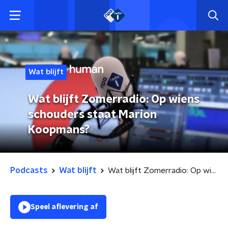
Wat blijft
Wat blijft Zomerradio: Op wiens
schouders staat Marion
Koopmans?
Podcasts
Wat blijft
Wat blijft Zomerradio: Op wiens schouders staat Marion Koopmans?
Speel aflevering af