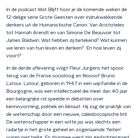
In de podcast Wat Blijft hoor je de komende weken de
12-delige serie Grote Geesten over indrukwekkende
denkers uit de Humanistische Canon. Van Aristoteles
tot Hannah Arendt en van Simone De Beauvoir tot
James Baldwin. Wat hebben zij betekend? Wat kunnen
we leren van hun leven en denken? En hoe leven zij
voort?
In de derde aflevering volgt Fleur Jurgens het spoor
terug van de Franse socioloog en filosoof Bruno
Latour. Latour, geboren in 1947 in een wijnfamilie in de
Bourgogne, was een intellectueel die meer dan 40 jaar
een belangrijke rol speelde in debatten over
kennisvorming, politiek en klimaat. Hij zag de praktijk van
de wetenschap door een nieuwe, caleidoscopische bril.
De wetenschapper in een witte jas was slechts een
radartje in het grote geheel en zogenaamde ‘feiten’
waren niet heilig. En daarmee werd zijn gedachtengoed