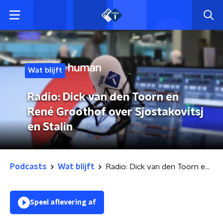
Wat blijft
Radio: Dick van den Toorn en
René Groothof over Sjostakovitsj
en Stalin
Podcasts
Wat blijft
Radio: Dick van den Toorn en René Groothof over Sjostakovitsj en Stalin
Speel aflevering af