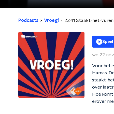
Podcasts
Vroeg!
22-11 Staakt-het-vuren 
Speel
wo 22 no
Voor het e
Hamas. Drie
staakt-het
over laats
Hoe komt z
erover me