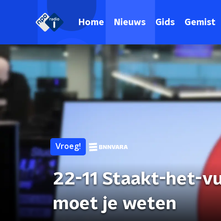
Home
Nieuws
Gids
Gemist
Vroeg!
22-11 Staakt-het-vu
moet je weten