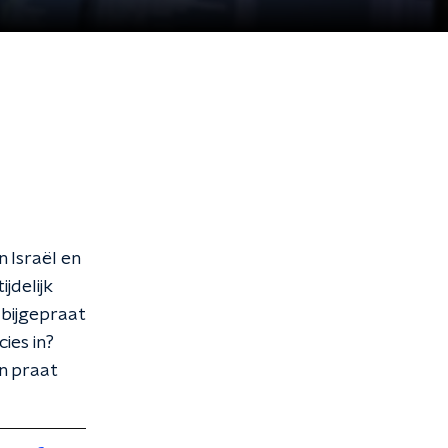
n Israël en
jdelijk
 bijgepraat
ies in?
n praat