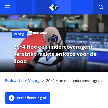
Vroeg!
26-4 Hoe een undercoveragent
verstrikt raakte en koos voor de
dood
Podcasts
Vroeg!
26-4 Hoe een undercoveragent verstrikt raakte en koos voor de dood
Speel aflevering af