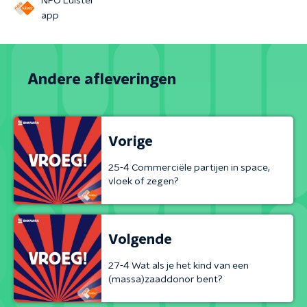
NPO Luister
app
Andere afleveringen
Vorige
25-4 Commerciële partijen in space,
vloek of zegen?
Volgende
27-4 Wat als je het kind van een
(massa)zaaddonor bent?