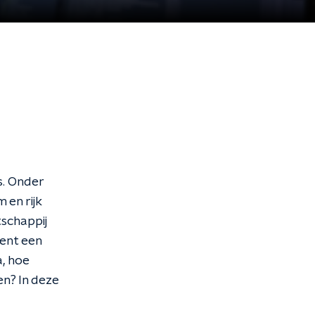
s. Onder
en rijk
tschappij
kent een
a, hoe
en? In deze