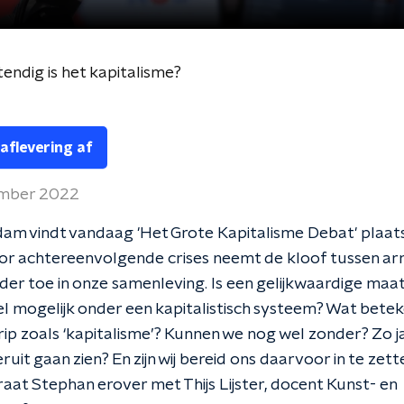
ndig is het kapitalisme?
 aflevering af
ember 2022
am vindt vandaag 'Het Grote Kapitalisme Debat' plaat
r achtereenvolgende crises neemt de kloof tussen arm 
der toe in onze samenleving. Is een gelijkwaardige maa
wel mogelijk onder een kapitalistisch systeem? Wat bete
ip zoals ‘kapitalisme’? Kunnen we nog wel zonder? Zo j
ruit gaan zien? En zijn wij bereid ons daarvoor in te zett
aat Stephan erover met Thijs Lijster, docent Kunst- en