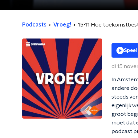
Podcasts
Vroeg!
15-11 Hoe toekomstbeste
Speel
di 15 nov
In Amsterd
andere doo
steeds ver
eigenlijk 
groot begr
moet dat e
podcast pr