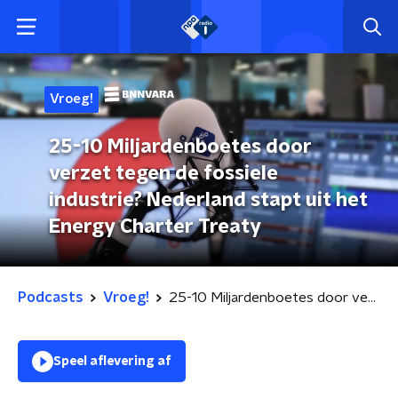
Vroeg!
25-10 Miljardenboetes door
verzet tegen de fossiele
industrie? Nederland stapt uit het
Energy Charter Treaty
Podcasts
Vroeg!
25-10 Miljardenboetes door verzet tegen de fossiele industrie? Nederland stapt uit het Energy Charter Treaty
Speel aflevering af