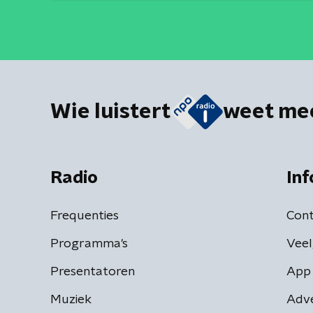
Wie luistert
weet me
Radio
Inf
Frequenties
Cont
Programma's
Veel
Presentatoren
App 
Muziek
Adv