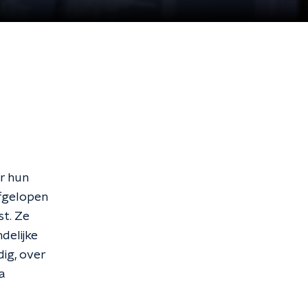
r hun
Afgelopen
st. Ze
delijke
ig, over
a