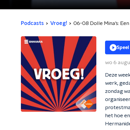
Podcasts
Vroeg!
06-08 Dolle Mina's: Een
Speel
wo 6 augu
Deze week
werk, geda
zondag war
organiseer
protestmar
het hoe en
Hermanide