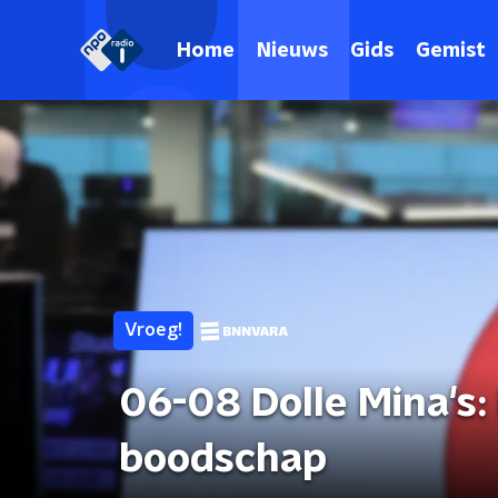
Home
Nieuws
Gids
Gemist
Vroeg!
06-08 Dolle Mina's:
boodschap