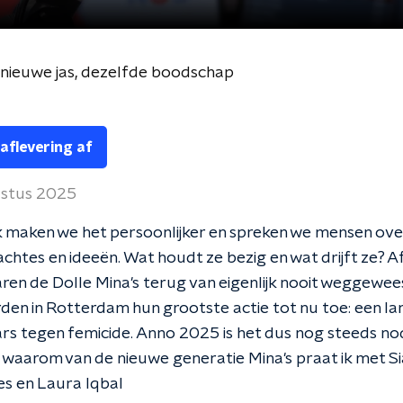
 nieuwe jas, dezelfde boodschap
 aflevering af
stus 2025
 maken we het persoonlijker en spreken we mensen ove
chtes en ideeën. Wat houdt ze bezig en wat drijft ze? 
en de Dolle Mina's terug van eigenlijk nooit weggewee
den in Rotterdam hun grootste actie tot nu toe: een lan
s tegen femicide. Anno 2025 is het dus nog steeds nod
 waarom van de nieuwe generatie Mina's praat ik met Si
s en Laura Iqbal