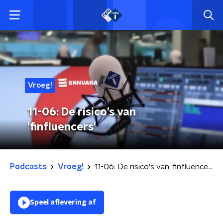
Vroeg!
11-06: De risico's van
'finfluencers'
Podcasts
Vroeg!
11-06: De risico's van 'finfluencers'
Speel aflevering af