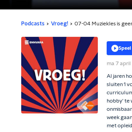
Podcasts
Vroeg!
07-04 Muziekles is geen
Speel
ma 7 apri
Al jaren h
sluiten 1 v
curriculum
hobby' te w
onmisbaar 
week gaand
met oplei