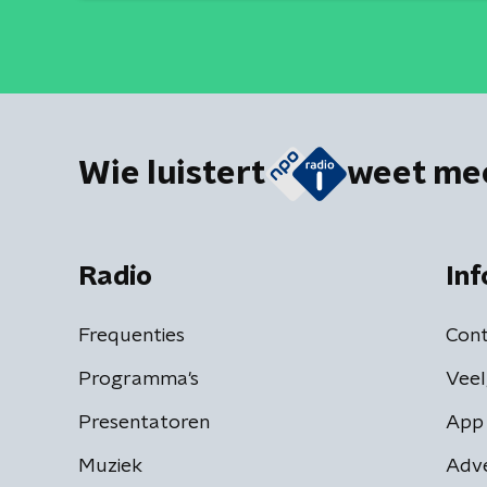
Wie luistert
weet me
Radio
Inf
Frequenties
Cont
Programma's
Veel
Presentatoren
App 
Muziek
Adv