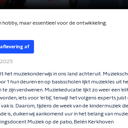
 hobby, maar essentieel voor de ontwikkeling.
 aflevering af
l 2025
olt het muziekonderwijs in ons land achteruit. Muzieksc
oor 1 hun deuren en op basisscholen lijkt muziekles uit h
 te zijn verdwenen. Muziekeducatie lijkt zo weer een 'eli
orden, iets voor 'erbij', tenwijl het volgens experts juist
vak is. Daarom, tijdens de week van de kindermuziek di
e is, duiken wij aankomend uur in het belang van muzi
dingsdocent Muziek op de pabo, Belén Kerkhoven