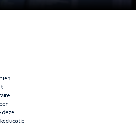
holen
et
taire
 een
e deze
ekeducatie