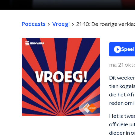
Podcasts
Vroeg!
21-10: De roerige verki
Speel
ma 21 okt
Dit weeke
tien kogel
die het Af
reden om i
Het is twe
officiële 
dieper in 