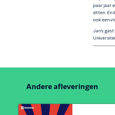
paar jaar 
zitten. En 
ook een vl
Jan's gast
Universite
Andere afleveringen