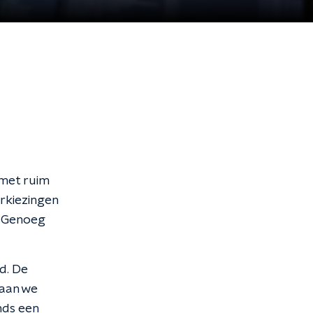
 met ruim
erkiezingen
. Genoeg
d. De
gaan we
inds een