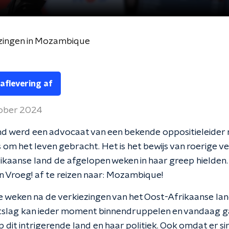
ezingen in Mozambique
 aflevering af
ober 2024
nd werd een advocaat van een bekende oppositieleider
s om het leven gebracht. Het is het bewijs van roerige v
rikaanse land de afgelopen weken in haar greep hielden
n Vroeg! af te reizen naar: Mozambique!
e weken na de verkiezingen van het Oost-Afrikaanse lan
uitslag kan ieder moment binnendruppelen en vandaag 
op dit intrigerende land en haar politiek. Ook omdat er s