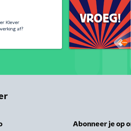
ter Klever
werking af?
er
o
Abonneer je op o