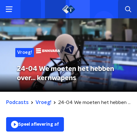
Vroeg!
24-04 We moeten het hebben
over... kernwapens
Podcasts
Vroeg!
24-04 We moeten het hebben over... kernwapens
Speel aflevering af