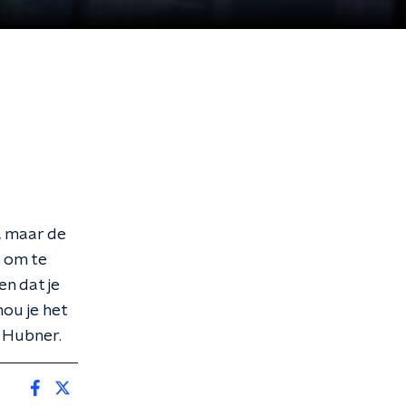
l, maar de
t om te
en dat je
ou je het
a Hubner.