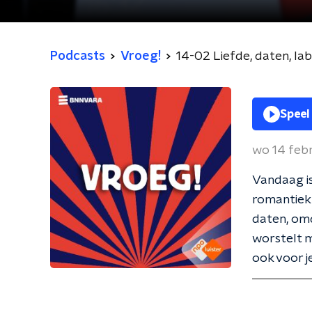
Podcasts
Vroeg!
14-02 Liefde, daten, lab
Speel
wo 14 feb
Vandaag is
romantiek 
daten, omd
worstelt m
ook voor j