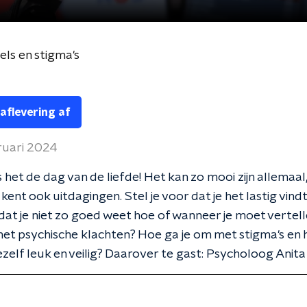
els en stigma's
 aflevering af
ruari 2024
 het de dag van de liefde! Het kan zo mooi zijn allemaa
kent ook uitdagingen. Stel je voor dat je het lastig vind
at je niet zo goed weet hoe of wanneer je moet vertell
et psychische klachten? Hoe ga je om met stigma's en h
ezelf leuk en veilig? Daarover te gast: Psycholoog Anit