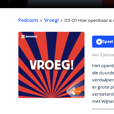
Podcasts
Vroeg!
03-01 Hoe openbaar is
Speel
wo 3 janu
Het openba
die duurde
verdwijnen
er grote p
verbeterd
met Wijna