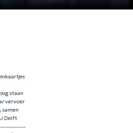
einkaartjes
kkig staan
ar vervoer
, samen
U Delft