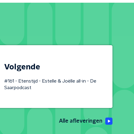
Volgende
#161 - Etenstijd - Estelle & Joëlle all-in - De
Saarpodcast
Alle afleveringen