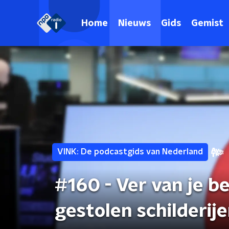
Home
Nieuws
Gids
Gemist
VINK: De podcastgids van Nederland
#160 - Ver van je b
gestolen schilderij