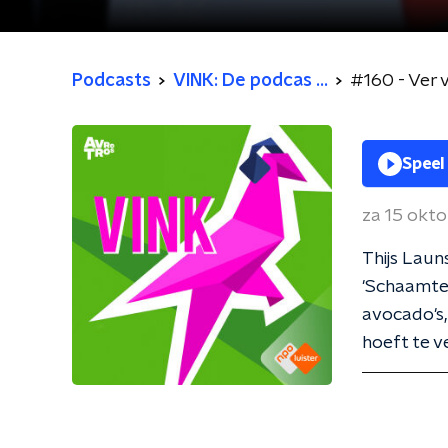
Podcasts
VINK: De podcas ...
#160 - Ver 
Speel
za 15 okt
Thijs Laun
'Schaamtel
avocado's,
hoeft te v