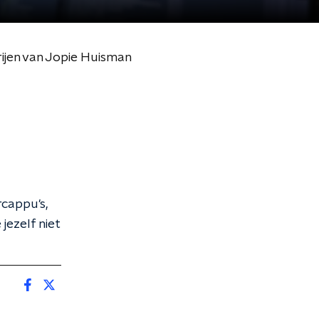
rijen van Jopie Huisman
rcappu's,
jezelf niet