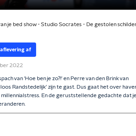
van je bed show - Studio Socrates - De gestolen schilde
 aflevering af
ober 2022
spach van 'Hoe ben je zo?!' en Perre van den Brink van
oos Randstedelijk' zijn te gast. Dus gaat het over have
 millennialstress. En de geruststellende gedachte dat je 
eranderen.