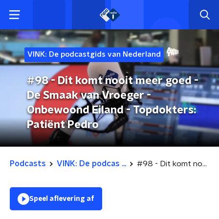
VINK: De podcastgids van Nederland
#98 - Dit komt nooit meer goed -
De Smaak van Vroeger -
Onbewoond Eiland - Topdokters:
Patiënt Pedro
Podcasts
VINK: De podcas ...
#98 - Dit komt nooit meer goed - De Smaak van Vroeger - Onbewoond Eiland - Topdokters: Patiënt Pedro
Speel aflevering af