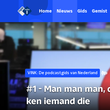
Home
Nieuws
Gids
Gemist
VINK: De podcastgids van Nederland
#1 - Man man man, d
ken iemand die