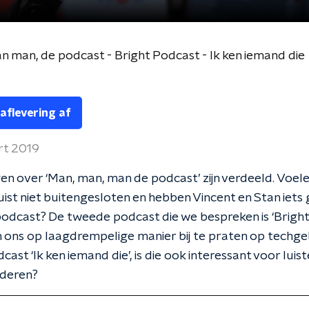
n man, de podcast - Bright Podcast - Ik ken iemand die
 aflevering af
rt 2019
n over ‘Man, man, man de podcast’ zijn verdeeld. Voel
juist niet buitengesloten en hebben Vincent en Stan iets
odcast? De tweede podcast die we bespreken is ‘Bright’
m ons op laagdrempelige manier bij te praten op techge
cast ‘Ik ken iemand die’, is die ook interessant voor luis
nderen?