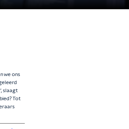
en we ons
 geleerd
, slaagt
bied? Tot
teraars