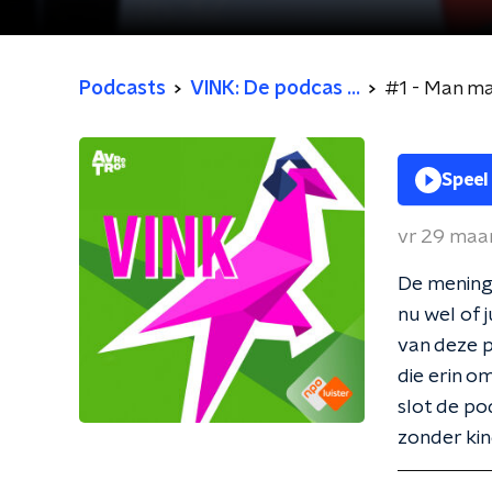
Podcasts
VINK: De podcas ...
#1 - Man ma
Speel
vr 29 maa
De meninge
nu wel of 
van deze p
die erin o
slot de pod
zonder ki