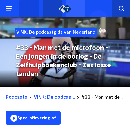
VINK: De podcastgids van Nederland
#33 - Man met de microfoon -
Een jongen in de oorlog - De
Zelfhulpboekenclub - Zes losse
tanden
Podcasts
VINK: De podcas ...
#33 - Man met de microfoon - Een jongen in de oorlog - De Zelfhulpboekenclub - Zes losse tanden
Speel aflevering af