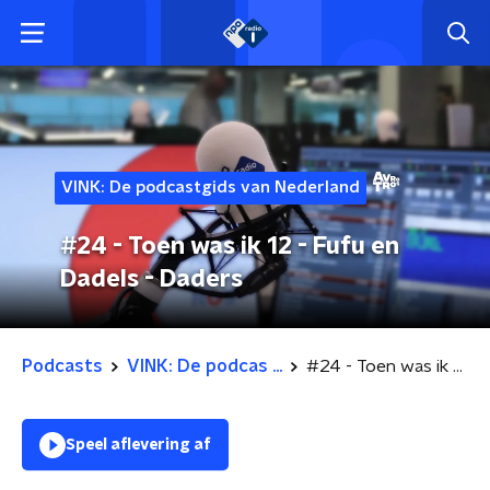
VINK: De podcastgids van Nederland
#24 - Toen was ik 12 - Fufu en
Dadels - Daders
Podcasts
VINK: De podcas ...
#24 - Toen was ik 12 - Fufu en Dadels - Daders
Speel aflevering af