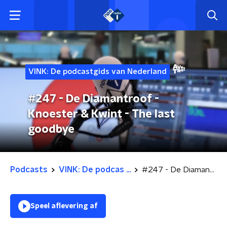
VINK: De podcastgids van Nederland
#247 - De Diamantroof -
Knoester & Kwint - The last
goodbye
Podcasts
VINK: De podcas ...
#247 - De Diamantroof - Knoester & Kwint - The last goodbye
Speel aflevering af