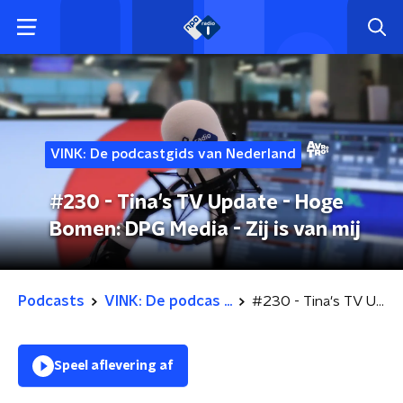
VINK: De podcastgids van Nederland
#230 - Tina's TV Update - Hoge
Bomen: DPG Media - Zij is van mij
Podcasts
VINK: De podcas ...
#230 - Tina's TV Update - Hoge Bomen: DPG Media - Zij is van mij
Speel aflevering af