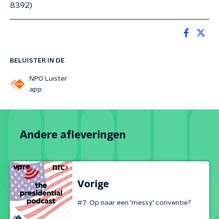
8392)
BELUISTER IN DE
NPO Luister
app
Andere afleveringen
Vorige
#7: Op naar een 'messy' conventie?