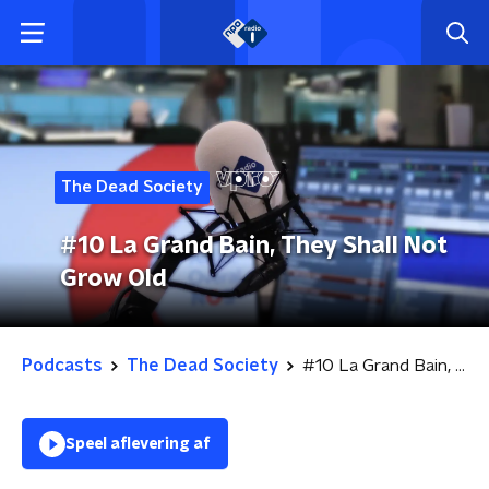
The Dead Society
#10 La Grand Bain, They Shall Not
Grow Old
Podcasts
The Dead Society
#10 La Grand Bain, They Shall Not Grow Old
Speel aflevering af