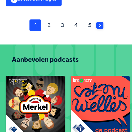
1
2
3
4
5
Aanbevolen podcasts