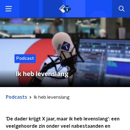
Podcast
Ik heb levenslang
Podcasts
Ik heb levenslang
'De dader krijgt X jaar, maar ik heb levenslang': een
veelgehoorde zin onder veel nabestaanden en