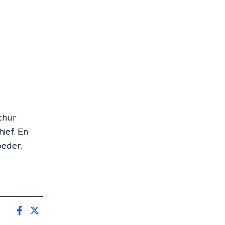
thur
ief. En
oeder.