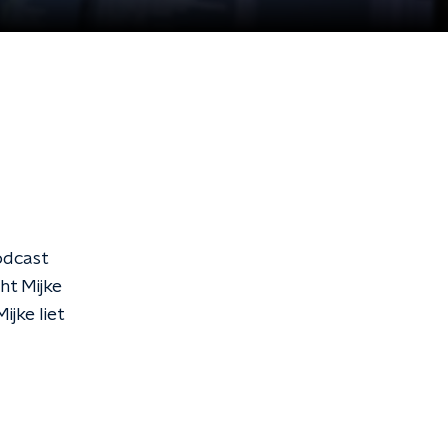
odcast
ht Mijke
ijke liet
.