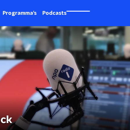
Programma's
Podcasts
uck