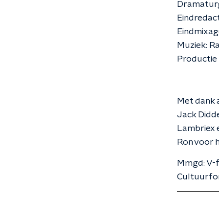
Dramaturg
Eindredac
Eindmixag
Muziek: R
Productie 
Met dank 
Jack Didde
Lambriex e
Ron voor h
Mmgd: V-fo
Cultuurfo