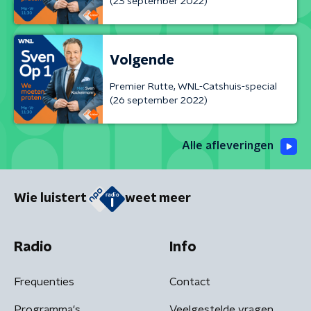
(23 september 2022)
Volgende
Premier Rutte, WNL-Catshuis-special
(26 september 2022)
Alle afleveringen
Wie luistert
weet meer
Radio
Info
Frequenties
Contact
Programma's
Veelgestelde vragen