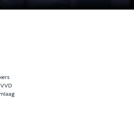
ekers
. VVD
omlaag