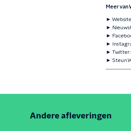
Meer van 
► Website
► Nieuwsbr
► Faceboo
► Instagr
► Twitter
► Steun WN
Andere afleveringen