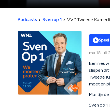
Podcasts
Sven op 1
VVD Tweede Kamerlid
Speel
ma 18 juli
Een nieuw 
sliepen di
Tweede Ka
moet en ple
Martijn de
Sven op 1