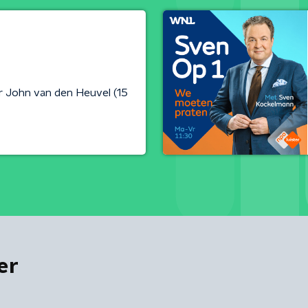
 John van den Heuvel (15
er