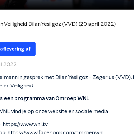
en Veiligheid Dilan Yesilgöz (VVD) (20 april 2022)
 aflevering af
il 2022
lmann in gesprek met Dilan Yesilgöz - Zegerius (VVD), 
e en Veiligheid.
 is een programma van Omroep WNL.
NL vind je op onze website en sociale media
: https://www.wnl.tv
k: https://www.facebook.com/omroepwnl