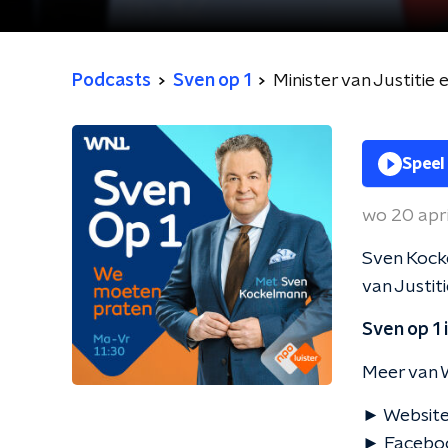
Podcasts
Sven op 1
Minister van Justitie 
Speel
wo 20 apr
Sven Kocke
van Justiti
Sven op 1
Meer van W
► Website
► Faceboo