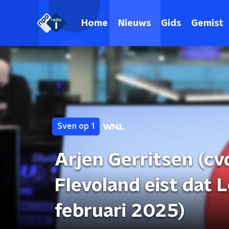
Home
Nieuws
Gids
Gemist
Sven op 1
Arjen Gerritsen (cv
Flevoland eist dat 
februari 2025)