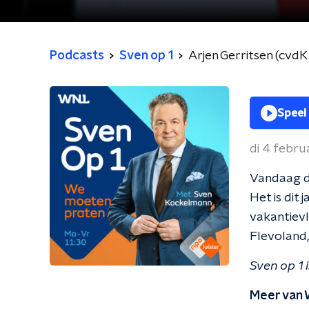
Podcasts
Sven op 1
Arjen Gerritsen (cvdK
Speel
di 4 febru
Vandaag d
Het is dit
vakantievl
Flevoland
Sven op 1
Meer van 