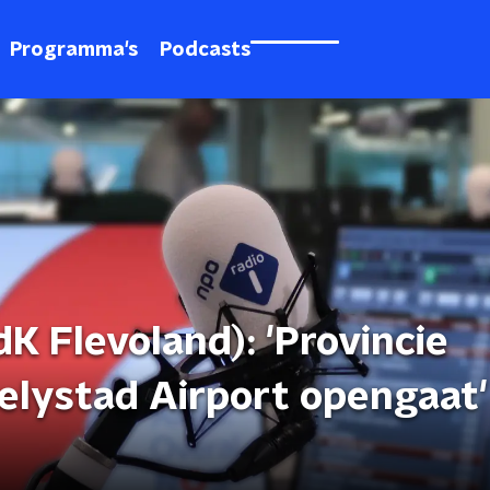
Programma's
Podcasts
dK Flevoland): 'Provincie
Lelystad Airport opengaat'