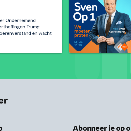
tter Ondernemend
ortheffingen Trump:
 boerenverstand en wacht
er
o
Abonneer je op o