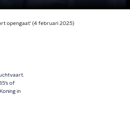
port opengaat' (4 februari 2025)
uchtvaart.
35’s of
Koning in