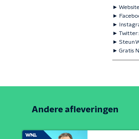
► Website
► Faceboo
► Instagr
► Twitter
► Steun WN
► Gratis N
Andere afleveringen