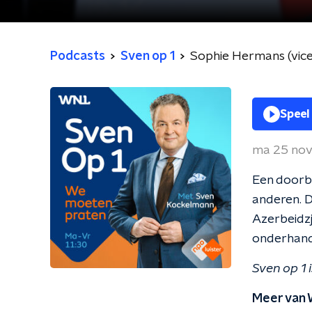
Podcasts
Sven op 1
Sophie Hermans (vice
Speel
ma 25 no
Een doorb
anderen. D
Azerbeidzj
onderhand
Sven op 1
Meer van 