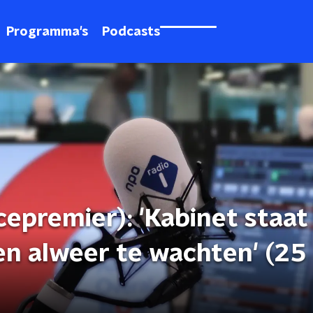
Programma's
Podcasts
epremier): 'Kabinet staat
n alweer te wachten' (25