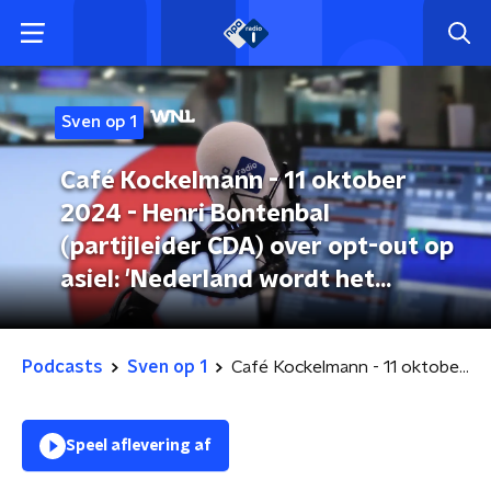
Sven op 1
Café Kockelmann - 11 oktober
2024 - Henri Bontenbal
(partijleider CDA) over opt-out op
asiel: 'Nederland wordt het
lachertje van Europa'
Podcasts
Sven op 1
Café Kockelmann - 11 oktober 2024 - Henri Bontenbal (partijleider CDA) over opt-out op asiel: 'Nederland wordt het lachertje van Europa'
Speel aflevering af