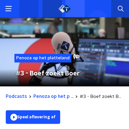
Penoza op het platteland
#3 - Boef zoekt Boer
Podcasts
Penoza op het p ...
#3 - Boef zoekt Boer
Speel aflevering af