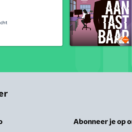
cht
er
o
Abonneer je op o