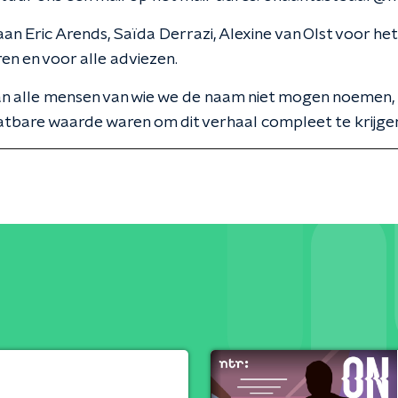
an Eric Arends, Saïda Derrazi, Alexine van Olst voor het
en en voor alle adviezen.
an alle mensen van wie we de naam niet mogen noemen,
tbare waarde waren om dit verhaal compleet te krijge