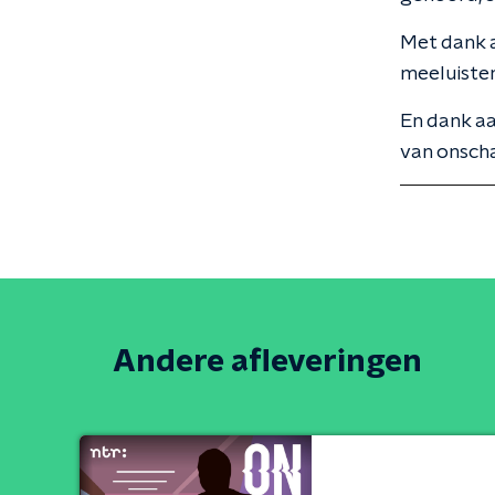
Met dank a
meeluister
En dank a
van onscha
Andere afleveringen