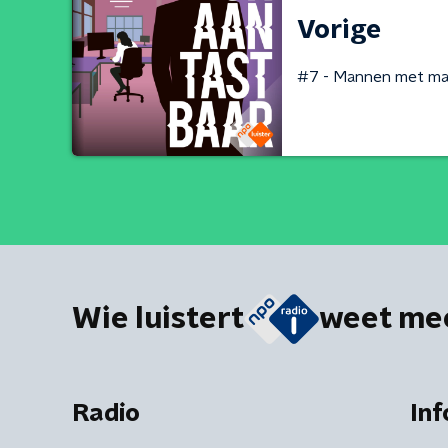
Vorige
#7 - Mannen met ma
Wie luistert
weet me
Radio
Inf