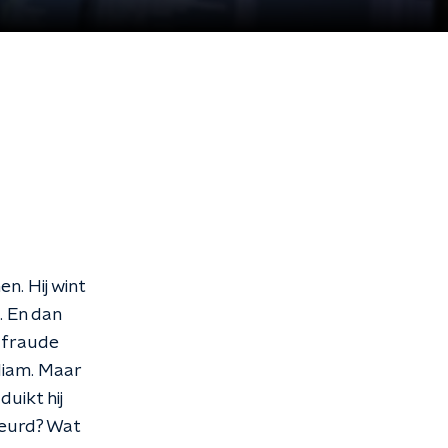
n. Hij wint
. En dan
 fraude
liam. Maar
duikt hij
beurd? Wat