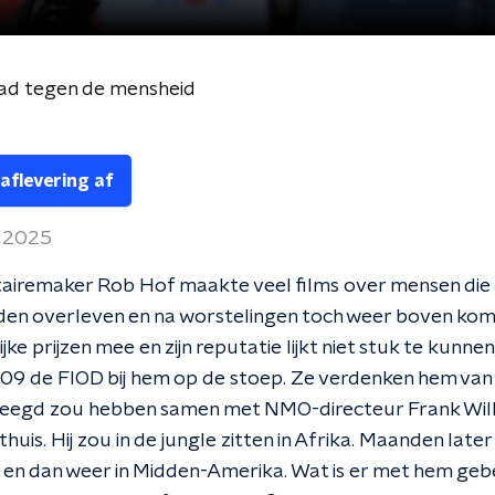
ad tegen de mensheid
 aflevering af
i 2025
iremaker Rob Hof maakte veel films over mensen die
den overleven en na worstelingen toch weer boven kome
jke prijzen mee en zijn reputatie lijkt niet stuk te kunnen
009 de FIOD bij hem op de stoep. Ze verdenken hem van
epleegd zou hebben samen met NMO-directeur Frank Wil
 thuis. Hij zou in de jungle zitten in Afrika. Maanden later 
a en dan weer in Midden-Amerika. Wat is er met hem ge