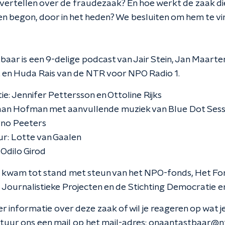
s vertellen over de fraudezaak? En hoe werkt de zaak di
en begon, door in het heden? We besluiten om hem te vi
aar is een 9-delige podcast van Jair Stein, Jan Maarte
 en Huda Rais van de NTR voor NPO Radio 1.
ie: Jennifer Pettersson en Ottoline Rijks
aan Hofman met aanvullende muziek van Blue Dot Sess
rno Peeters
r: Lotte van Gaalen
: Odilo Girod
e kwam tot stand met steun van het NPO-fonds, Het Fo
 Journalistieke Projecten en de Stichting Democratie e
r informatie over deze zaak of wil je reageren op wat j
tuur ons een mail op het mail-adres: onaantastbaar@nt