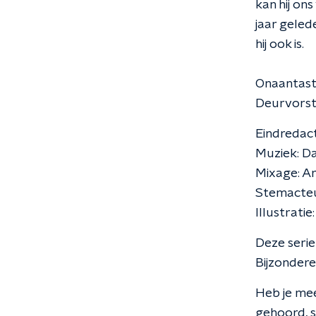
kan hij on
jaar geled
hij ook is.
Onaantastb
Deurvorst
Eindredact
Muziek: D
Mixage: A
Stemacteu
Illustratie
Deze seri
Bijzondere
Heb je mee
gehoord, s