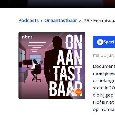
Podcasts
Onaantastbaar
#8 - Een misda
Speel
ma 30 jun
Documenta
moeilijkhe
er belangri
staat in 2
die hij g
Hof is niet
op in Chin