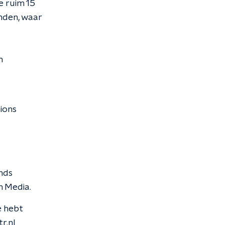
e ruim 15
nden, waar
n
ions
nds
n Media.
e hebt
r.nl