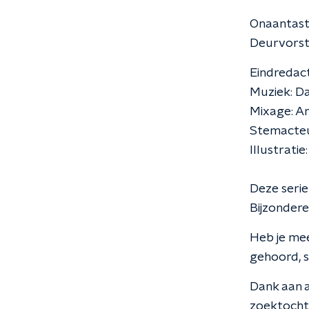
Onaantastb
Deurvorst
Eindredacti
Muziek: D
Mixage: A
Stemacteu
Illustratie
Deze seri
Bijzondere
Heb je mee
gehoord, s
Dank aan 
zoektocht