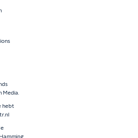
n
ions
nds
n Media.
e hebt
r.nl
de
e Hamming