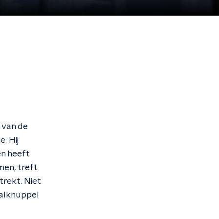
 van de
. Hij
en heeft
men, treft
trekt. Niet
balknuppel