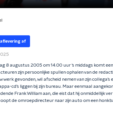
el
 aflevering af
 2025
g 8 augustus 2005 om 14.00 uur ‘s middags komt een
euren zijn persoonlijke spullen ophalen van de redactie
w werk gevonden, wil afscheid nemen van zijn collega’s 
ppa-cd’s liggen bij zijn bureau. Maar eenmaal aangeko
dende Frank William aan, die eist dat hij onmiddellijk ver
 loopt de omroepdirecteur naar zijn auto om een honk