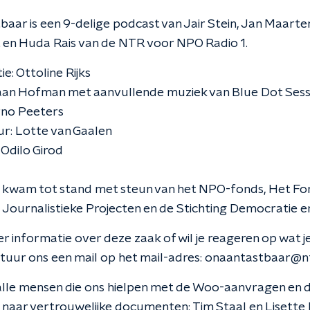
aar is een 9-delige podcast van Jair Stein, Jan Maarte
 en Huda Rais van de NTR voor NPO Radio 1.
e: Ottoline Rijks
aan Hofman met aanvullende muziek van Blue Dot Sess
rno Peeters
r: Lotte van Gaalen
: Odilo Girod
e kwam tot stand met steun van het NPO-fonds, Het Fo
 Journalistieke Projecten en de Stichting Democratie e
r informatie over deze zaak of wil je reageren op wat j
tuur ons een mail op het mail-adres: onaantastbaar@nt
alle mensen die ons hielpen met de Woo-aanvragen en 
 naar vertrouwelijke documenten: Tim Staal en Lisett