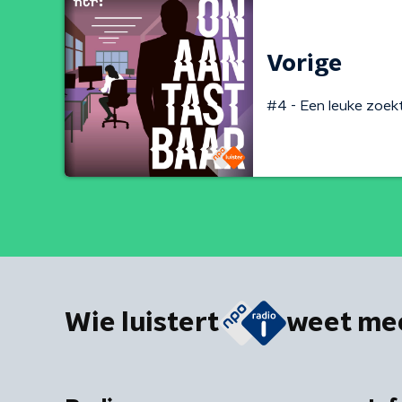
Vorige
#4 - Een leuke zoek
Wie luistert
weet me