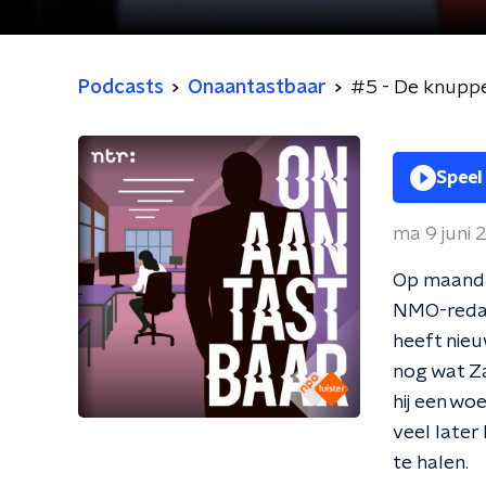
Podcasts
Onaantastbaar
#5 - De knupp
Speel
ma 9 juni
Op maanda
NMO-redact
heeft nieu
nog wat Za
hij een woe
veel later
te halen.