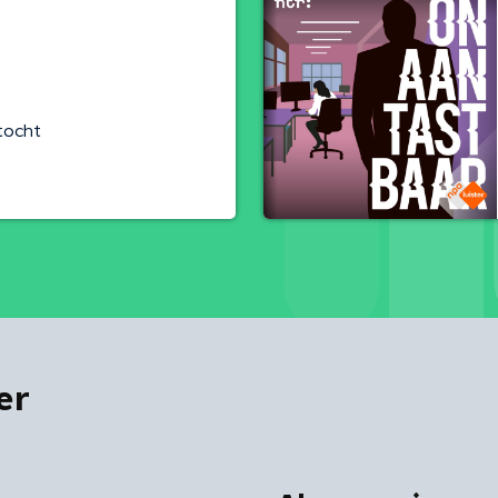
tocht
er