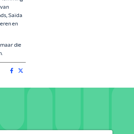
 van
ds, Saïda
teren en
 maar die
n.