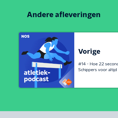
Andere afleveringen
Vorige
#14 - Hoe 22 second
Schippers voor altij