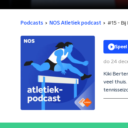
Podcasts
NOS Atletiek podcast
#15 - Bi
Speel
do 24 de
Kiki Berte
veel thuis
tennisseiz