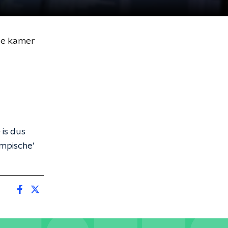
 de kamer
 is dus
ympische'