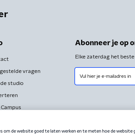
er
o
Abonneer je op o
Elke zaterdag het beste
act
gestelde vragen
de studio
erteren
 Campus